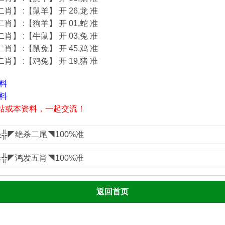
肖】 :【鼠羊】 开 26,龙 准
肖】 :【狗羊】 开 01,蛇 准
肖】 :【牛鼠】 开 03,兔 准
肖】 :【鼠兔】 开 45,鸡 准
肖】 :【鸡兔】 开 19,猪 准
资料
资料
站或本资料，一起交流！
圣╬◤绝杀二尾◥100%准
圣╬◤鸿发五肖◥100%准
返回首页