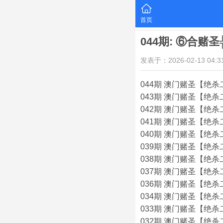
首页
044期: ⑥合赌
发表于：2026-02-13 04:31
044期 澳门赌圣【绝杀二
043期 澳门赌圣【绝杀二
042期 澳门赌圣【绝杀二
041期 澳门赌圣【绝杀二
040期 澳门赌圣【绝杀二
039期 澳门赌圣【绝杀二
038期 澳门赌圣【绝杀二
037期 澳门赌圣【绝杀二
036期 澳门赌圣【绝杀二
034期 澳门赌圣【绝杀二
033期 澳门赌圣【绝杀二
032期 澳门赌圣【绝杀二