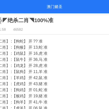
澳门赌圣
圣╬◤绝杀二肖◥100%准
:58
46582
肖】 :【狗蛇】 开 ?? 准
肖】 :【狗猴】 开 13,蛇 准
肖】 :【鸡鼠】 开 16,虎 准
肖】 :【鼠牛】 开 36,马 准
肖】 :【鸡龙】 开 28,虎 准
肖】 :【鼠狗】 开 11,羊 准
肖】 :【羊鸡】 开 42,鼠 准
肖】 :【虎鸡】 开 43,猪 准
肖】 :【狗鸡】 开 01,蛇 准
肖】 :【猴鸡】 开 19,猪 准
肖】 :【狗羊】 开 41,牛 准
肖】 :【虎羊】 开 06,鼠 准