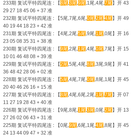
233期 复试平特四尾连 : 【
8尾
,
3尾
,
9尾
,1尾,4尾,
7尾
】开 43
29 27 18 45 06 + 37 准
232期 复试平特四尾连 : 【5尾,7尾,6尾,
0尾
,
2尾
,
4尾
】开 49
40 19 44 18 23 + 42 准
231期 复试平特四尾连 : 【4尾,2尾,
5尾
,9尾,
1尾
,0尾】开 16
23 05 08 35 31 + 38 准
230期 复试平特四尾连 : 【
9尾
,2尾,
1尾
,4尾,
0尾
,7尾】开 15
10 01 46 48 08 + 39 准
229期 复试平特四尾连 : 【
2尾
,5尾,4尾,
8尾
,3尾,9尾】开 41
36 48 42 28 06 + 02 准
228期 复试平特四尾连 : 【
5尾
,4尾,7尾,
0尾
,8尾,1尾】开 45
20 40 46 26 16 + 15 准
227期 复试平特四尾连 : 【
8尾
,4尾,6尾,2尾,
1尾
,
7尾
】开 07
11 27 19 28 43 + 40 准
226期 复试平特四尾连 : 【9尾,8尾,
1尾
,
3尾
,0尾,
2尾
】开 13
27 26 02 06 43 + 31 准
225期 复试平特四尾连 : 【0尾,
9尾
,6尾,1尾,
4尾
,8尾】开 45
24 13 44 09 47 + 32 准