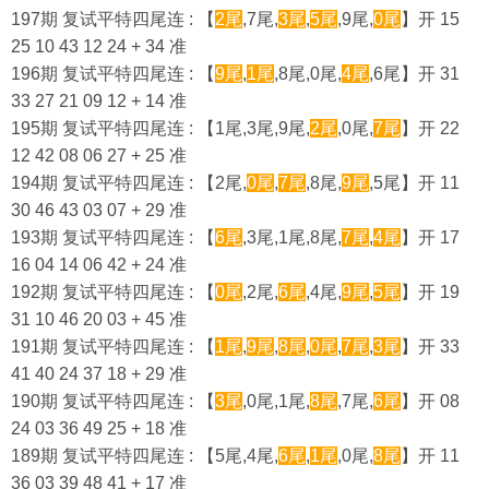
197期 复试平特四尾连 : 【
2尾
,7尾,
3尾
,
5尾
,9尾,
0尾
】开 15
25 10 43 12 24 + 34 准
196期 复试平特四尾连 : 【
9尾
,
1尾
,8尾,0尾,
4尾
,6尾】开 31
33 27 21 09 12 + 14 准
195期 复试平特四尾连 : 【1尾,3尾,9尾,
2尾
,0尾,
7尾
】开 22
12 42 08 06 27 + 25 准
194期 复试平特四尾连 : 【2尾,
0尾
,
7尾
,8尾,
9尾
,5尾】开 11
30 46 43 03 07 + 29 准
193期 复试平特四尾连 : 【
6尾
,3尾,1尾,8尾,
7尾
,
4尾
】开 17
16 04 14 06 42 + 24 准
192期 复试平特四尾连 : 【
0尾
,2尾,
6尾
,4尾,
9尾
,
5尾
】开 19
31 10 46 20 03 + 45 准
191期 复试平特四尾连 : 【
1尾
,
9尾
,
8尾
,
0尾
,
7尾
,
3尾
】开 33
41 40 24 37 18 + 29 准
190期 复试平特四尾连 : 【
3尾
,0尾,1尾,
8尾
,7尾,
6尾
】开 08
24 03 36 49 25 + 18 准
189期 复试平特四尾连 : 【5尾,4尾,
6尾
,
1尾
,0尾,
8尾
】开 11
36 03 39 48 41 + 17 准