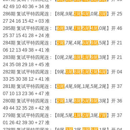
42 49 10 40 36 + 34 准
286期 复试平特四尾连 : 【8尾,9尾,
2尾
,
4尾
,0尾,
3尾
】开 25
27 24 16 15 42 + 03 准
285期 复试平特四尾连 : 【
6尾
,3尾,
7尾
,
5尾
,
4尾
,0尾】开 46
25 37 15 41 28 + 24 准
284期 复试平特四尾连 : 【
2尾
,7尾,4尾,
6尾
,
9尾
,5尾】开 21
06 12 13 49 38 + 41 准
283期 复试平特四尾连 : 【0尾,2尾,
8尾
,
1尾
,
9尾
,3尾】开 21
24 35 08 29 18 + 45 准
282期 复试平特四尾连 : 【9尾,
0尾
,
8尾
,
1尾
,
2尾
,
4尾
】开 04
33 25 30 38 12 + 41 准
281期 复试平特四尾连 : 【
3尾
,4尾,9尾,1尾,5尾,2尾】开 37
07 10 13 23 36 + 47 准
280期 复试平特四尾连 : 【
2尾
,1尾,
8尾
,
5尾
,
9尾
,3尾】开 36
49 44 32 35 28 + 42 准
279期 复试平特四尾连 : 【8尾,5尾,
1尾
,
2尾
,3尾,
7尾
】开 37
01 26 42 39 30 + 27 准
278期 复试平特四尾连 : 【6尾,
3尾
,2尾,
8尾
,
5尾
,1尾】开 04