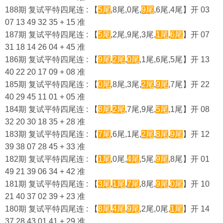
188期 复试平特四尾连 : 【
5尾
,8尾,0尾,
9尾
,6尾,4尾】开 03
07 13 49 32 35 + 15 准
187期 复试平特四尾连 : 【
5尾
,2尾,9尾,3尾,
1尾
,
6尾
】开 07
31 18 14 26 04 + 45 准
186期 复试平特四尾连 : 【
9尾
,
2尾
,
0尾
,1尾,6尾,5尾】开 13
40 22 20 17 09 + 08 准
185期 复试平特四尾连 : 【
0尾
,8尾,3尾,
2尾
,
9尾
,7尾】开 22
40 29 45 11 01 + 05 准
184期 复试平特四尾连 : 【
8尾
,
2尾
,7尾,9尾,
5尾
,1尾】开 08
32 20 30 18 35 + 28 准
183期 复试平特四尾连 : 【
7尾
,6尾,1尾,
2尾
,
8尾
,
9尾
】开 12
39 38 07 28 45 + 33 准
182期 复试平特四尾连 : 【
1尾
,0尾,
4尾
,5尾,
9尾
,8尾】开 01
49 21 39 06 34 + 42 准
181期 复试平特四尾连 : 【
3尾
,
1尾
,
7尾
,8尾,
9尾
,
0尾
】开 10
21 40 37 02 39 + 23 准
180期 复试平特四尾连 : 【
8尾
,
4尾
,
9尾
,2尾,0尾,
1尾
】开 14
37 28 43 01 41 + 29 准