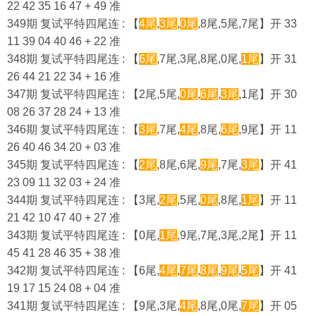
22 42 35 16 47 + 49 准
349期 复试平特四尾连 : 【
4尾
,
3尾
,
0尾
,8尾,5尾,7尾】开 33
11 39 04 40 46 + 22 准
348期 复试平特四尾连 : 【
6尾
,7尾,3尾,8尾,0尾,
1尾
】开 31
26 44 21 22 34 + 16 准
347期 复试平特四尾连 : 【2尾,5尾,
0尾
,
6尾
,
3尾
,1尾】开 30
08 26 37 28 24 + 13 准
346期 复试平特四尾连 : 【
3尾
,7尾,
4尾
,8尾,
6尾
,9尾】开 11
26 40 46 34 20 + 03 准
345期 复试平特四尾连 : 【
2尾
,8尾,6尾,
9尾
,7尾,
3尾
】开 41
23 09 11 32 03 + 24 准
344期 复试平特四尾连 : 【3尾,
2尾
,5尾,
0尾
,8尾,
1尾
】开 11
21 42 10 47 40 + 27 准
343期 复试平特四尾连 : 【0尾,
1尾
,9尾,7尾,3尾,2尾】开 11
45 41 28 46 35 + 38 准
342期 复试平特四尾连 : 【6尾,
4尾
,
7尾
,
8尾
,
9尾
,
5尾
】开 41
19 17 15 24 08 + 04 准
341期 复试平特四尾连 : 【9尾,3尾,
4尾
,8尾,0尾,
7尾
】开 05