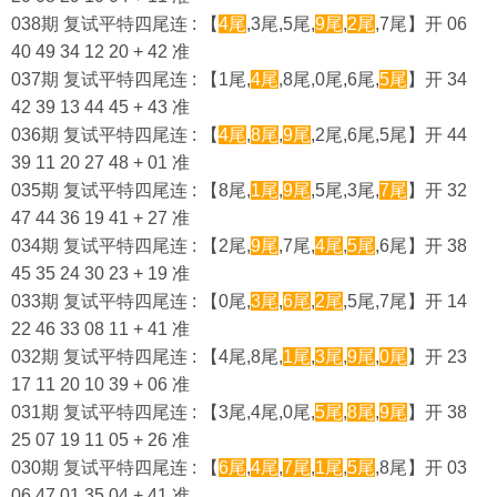
038期 复试平特四尾连 : 【
4尾
,3尾,5尾,
9尾
,
2尾
,7尾】开 06
40 49 34 12 20 + 42 准
037期 复试平特四尾连 : 【1尾,
4尾
,8尾,0尾,6尾,
5尾
】开 34
42 39 13 44 45 + 43 准
036期 复试平特四尾连 : 【
4尾
,
8尾
,
9尾
,2尾,6尾,5尾】开 44
39 11 20 27 48 + 01 准
035期 复试平特四尾连 : 【8尾,
1尾
,
9尾
,5尾,3尾,
7尾
】开 32
47 44 36 19 41 + 27 准
034期 复试平特四尾连 : 【2尾,
9尾
,7尾,
4尾
,
5尾
,6尾】开 38
45 35 24 30 23 + 19 准
033期 复试平特四尾连 : 【0尾,
3尾
,
6尾
,
2尾
,5尾,7尾】开 14
22 46 33 08 11 + 41 准
032期 复试平特四尾连 : 【4尾,8尾,
1尾
,
3尾
,
9尾
,
0尾
】开 23
17 11 20 10 39 + 06 准
031期 复试平特四尾连 : 【3尾,4尾,0尾,
5尾
,
8尾
,
9尾
】开 38
25 07 19 11 05 + 26 准
030期 复试平特四尾连 : 【
6尾
,
4尾
,
7尾
,
1尾
,
5尾
,8尾】开 03
06 47 01 35 04 + 41 准