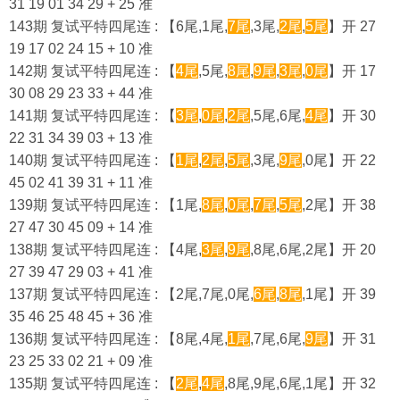
31 19 01 34 29 + 25 准
143期 复试平特四尾连 : 【6尾,1尾,
7尾
,3尾,
2尾
,
5尾
】开 27
19 17 02 24 15 + 10 准
142期 复试平特四尾连 : 【
4尾
,5尾,
8尾
,
9尾
,
3尾
,
0尾
】开 17
30 08 29 23 33 + 44 准
141期 复试平特四尾连 : 【
3尾
,
0尾
,
2尾
,5尾,6尾,
4尾
】开 30
22 31 34 39 03 + 13 准
140期 复试平特四尾连 : 【
1尾
,
2尾
,
5尾
,3尾,
9尾
,0尾】开 22
45 02 41 39 31 + 11 准
139期 复试平特四尾连 : 【1尾,
8尾
,
0尾
,
7尾
,
5尾
,2尾】开 38
27 47 30 45 09 + 14 准
138期 复试平特四尾连 : 【4尾,
3尾
,
9尾
,8尾,6尾,2尾】开 20
27 39 47 29 03 + 41 准
137期 复试平特四尾连 : 【2尾,7尾,0尾,
6尾
,
8尾
,1尾】开 39
35 46 25 48 45 + 36 准
136期 复试平特四尾连 : 【8尾,4尾,
1尾
,7尾,6尾,
9尾
】开 31
23 25 33 02 21 + 09 准
135期 复试平特四尾连 : 【
2尾
,
4尾
,8尾,9尾,6尾,1尾】开 32