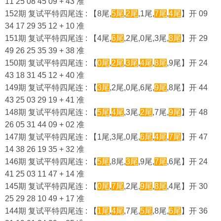
11 25 08 45 09 + 43 准
152期 复试平特四尾连 : 【8尾,
5尾
,
2尾
,1尾,
7尾
,
4尾
】开 09
34 17 29 35 12 + 10 准
151期 复试平特四尾连 : 【4尾,
6尾
,2尾,0尾,3尾,
8尾
】开 29
49 26 25 35 39 + 38 准
150期 复试平特四尾连 : 【
0尾
,
2尾
,
3尾
,
4尾
,
8尾
,9尾】开 24
43 18 31 45 12 + 40 准
149期 复试平特四尾连 : 【
3尾
,2尾,0尾,6尾,
9尾
,8尾】开 44
43 25 03 29 19 + 41 准
148期 复试平特四尾连 : 【
5尾
,
4尾
,3尾,
2尾
,7尾,
9尾
】开 48
26 05 31 44 09 + 02 准
147期 复试平特四尾连 : 【1尾,3尾,0尾,
6尾
,
4尾
,
7尾
】开 47
14 38 26 19 35 + 32 准
146期 复试平特四尾连 : 【
5尾
,8尾,
3尾
,9尾,
7尾
,6尾】开 24
41 25 03 11 47 + 14 准
145期 复试平特四尾连 : 【
0尾
,
7尾
,2尾,
9尾
,
8尾
,4尾】开 30
25 29 28 10 49 + 17 准
144期 复试平特四尾连 : 【
1尾
,
4尾
,7尾,
5尾
,8尾,
6尾
】开 36