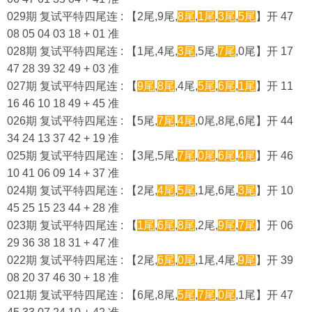
029期 复试平特四尾连 : 【2尾,9尾,
8尾
,
1尾
,
3尾
,
5尾
】开 47
08 05 04 03 18 + 01 准
028期 复试平特四尾连 : 【1尾,4尾,
3尾
,5尾,
7尾
,0尾】开 17
47 28 39 32 49 + 03 准
027期 复试平特四尾连 : 【
9尾
,
8尾
,4尾,
5尾
,
6尾
,
1尾
】开 11
16 46 10 18 49 + 45 准
026期 复试平特四尾连 : 【5尾,
7尾
,
4尾
,0尾,8尾,6尾】开 44
34 24 13 37 42 + 19 准
025期 复试平特四尾连 : 【3尾,5尾,
7尾
,
0尾
,
6尾
,
4尾
】开 46
10 41 06 09 14 + 37 准
024期 复试平特四尾连 : 【2尾,
4尾
,
5尾
,1尾,6尾,
3尾
】开 10
45 25 15 23 44 + 28 准
023期 复试平特四尾连 : 【
1尾
,
6尾
,
8尾
,2尾,
9尾
,
7尾
】开 06
29 36 38 18 31 + 47 准
022期 复试平特四尾连 : 【2尾,
6尾
,
0尾
,1尾,4尾,
9尾
】开 39
08 20 37 46 30 + 18 准
021期 复试平特四尾连 : 【6尾,8尾,
5尾
,
7尾
,
0尾
,1尾】开 47