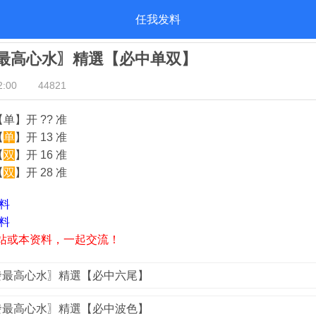
任我发料
我發最高心水〗精選【必中单双】
:00
44821
【单】开 ?? 准
【
单
】开 13 准
【
双
】开 16 准
【
双
】开 28 准
资料
资料
站或本资料，一起交流！
我發最高心水〗精選【必中六尾】
我發最高心水〗精選【必中波色】