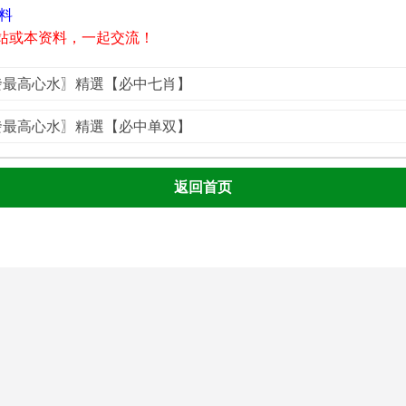
资料
站或本资料，一起交流！
我發最高心水〗精選【必中七肖】
我發最高心水〗精選【必中单双】
返回首页