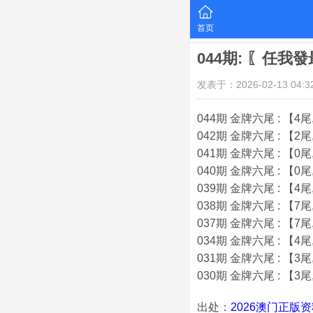
首页
044期: 〖任
发表于：2026-02-13 04:32
044期 金牌六尾 : 【4尾,
042期 金牌六尾 : 【2尾,
041期 金牌六尾 : 【0尾,
040期 金牌六尾 : 【0尾,
039期 金牌六尾 : 【4尾
038期 金牌六尾 : 【7尾
037期 金牌六尾 : 【7尾,
034期 金牌六尾 : 【4尾,
031期 金牌六尾 : 【3尾,
030期 金牌六尾 : 【3尾,
出处：
2026澳门正版