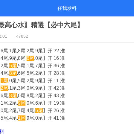
任我发料
我發最高心水〗精選【必中六尾】
:01
47852
6尾,1尾,8尾,2尾,9尾】开 ?? 准
4尾,9尾,8尾,
6尾
,0尾】开 16 准
2尾,
6尾
,5尾,1尾,7尾】开 36 准
4尾,
8尾
,6尾,5尾,2尾】开 28 准
,
1尾
,0尾,5尾,2尾,9尾】开 11 准
,
2尾
,1尾,3尾,0尾,9尾】开 42 准
6尾,
3尾
,0尾,8尾,2尾】开 43 准
1尾,2尾,
9尾
,0尾,6尾】开 19 准
0尾,2尾,7尾,4尾,
6尾
】开 26 准
5尾,4尾,
1尾
,9尾,0尾】开 41 准
资料