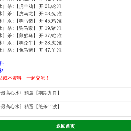
〗杀 :【虎羊鸡】 开 01,蛇 准
〗杀 :【虎马龙】 开 03,兔 准
〗杀 :【狗马猪】 开 45,鸡 准
〗杀 :【狗马猴】 开 19,猪 准
〗杀 :【鼠猴马】 开 37,蛇 准
〗杀 :【狗兔牛】 开 28,虎 准
〗杀 :【兔马猪】 开 47,羊 准
资料
资料
站或本资料，一起交流！
我發最高心水〗精選【期期九肖】
我發最高心水〗精選【绝杀半波】
返回首页