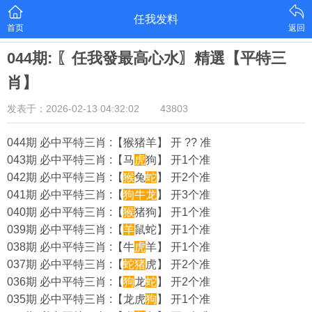
任我发料
首页
返回
044期: 〖任我發最高心水〗精選【平特三
肖】
发表于：2026-02-13 04:32:02
43803
044期 必中平特三肖 :【猴猪羊】 开 ?? 准
043期 必中平特三肖 :【马
虎
狗】 开1个准
042期 必中平特三肖 :【
猴
兔
蛇
】 开2个准
041期 必中平特三肖 :【
狗
牛
龙
】 开3个准
040期 必中平特三肖 :【
猴
猪狗】 开1个准
039期 必中平特三肖 :【
羊
鼠蛇】 开1个准
038期 必中平特三肖 :【牛
虎
羊】 开1个准
037期 必中平特三肖 :【
蛇
猪
虎】 开2个准
036期 必中平特三肖 :【
狗
龙
蛇
】 开2个准
035期 必中平特三肖 :【龙虎
狗
】 开1个准