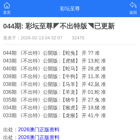
彩坛至尊
首页
返回
044期: 彩坛至尊◤不出特版◥已更新
发表于：2026-02-13 04:32:07
32475
044期 《不出特》公開版 :【蛇兔】 开 ?? 准
043期 《不出特》公開版 :【虎猪】 开 13,蛇 准
040期 《不出特》公開版 :【蛇马】 开 28,虎 准
039期 《不出特》公開版 :【牛狗】 开 11,羊 准
038期 《不出特》公開版 :【马羊】 开 42,鼠 准
036期 《不出特》公開版 :【羊龙】 开 01,蛇 准
035期 《不出特》公開版 :【猪牛】 开 27,兔 准
034期 《不出特》公開版 :【猴虎】 开 19,猪 准
033期 《不出特》公開版 :【龙猴】 开 41,牛 准
出处：
2026澳门正版资料
出处：
2026澳门正版资料