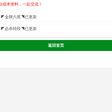
站或本资料，一起交流！
至尊◤金牌六尾◥已更新
至尊◤必杀特段◥已更新
返回首页