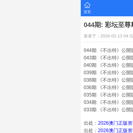
首页
044期: 彩坛
发表于：2026-02-13 04:32
044期 《不出特》公開版
043期 《不出特》公開版 
040期 《不出特》公開版 
039期 《不出特》公開版 
038期 《不出特》公開版 
036期 《不出特》公開版 
035期 《不出特》公開版 
034期 《不出特》公開版 
033期 《不出特》公開版 
出处：
2026澳门正版
出处：
2026澳门正版