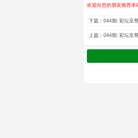
欢迎向您的朋友推荐本
下篇：044期: 彩坛
上篇：044期: 彩坛