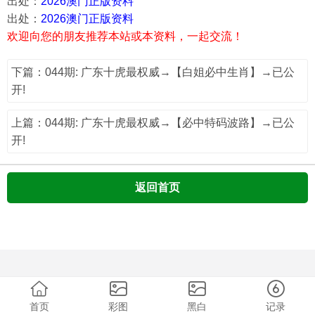
出处：
2026澳门正版资料
出处：
2026澳门正版资料
欢迎向您的朋友推荐本站或本资料，一起交流！
下篇：044期: 广东十虎最权威→【白姐必中生肖】→已公
开!
上篇：044期: 广东十虎最权威→【必中特码波路】→已公
开!
返回首页
首页
彩图
黑白
记录