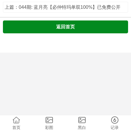
上篇：044期: 蓝月亮【必仲特玛单双100%】已免费公开
返回首页
首页
彩图
黑白
记录