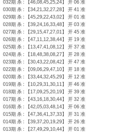
032期 杀 : 【46,08,45,25,24】 开 06 准
030期 杀 : 【34,21,32,27,28】 开 41 准
029期 杀 : 【45,29,22,43,02】 开 01 准
028期 杀 : 【39,24,16,33,48】 开 03 准
027期 杀 : 【29,15,47,27,01】 开 45 准
026期 杀 : 【47,11,12,38,44】 开 19 准
025期 杀 : 【13,47,41,08,12】 开 37 准
024期 杀 : 【18,48,38,08,27】 开 28 准
023期 杀 : 【30,43,22,08,42】 开 47 准
022期 杀 : 【09,06,29,47,10】 开 18 准
020期 杀 : 【33,44,32,45,29】 开 12 准
019期 杀 : 【10,29,31,30,11】 开 46 准
018期 杀 : 【17,09,25,20,19】 开 39 准
017期 杀 : 【43,16,18,30,44】 开 32 准
016期 杀 : 【42,05,03,48,14】 开 06 准
015期 杀 : 【47,36,41,37,33】 开 31 准
014期 杀 : 【39,37,20,19,29】 开 26 准
013期 杀 : 【27,49,29,10,44】 开 01 准