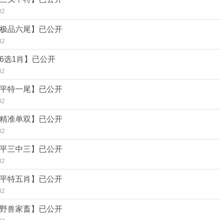
32
>【极品六尾】已公开
32
【6选1肖】已公开
32
>【平特一尾】已公开
32
>【精准单双】已公开
32
>【平三中三】已公开
32
>【平特五肖】已公开
32
>【野兽家畜】已公开