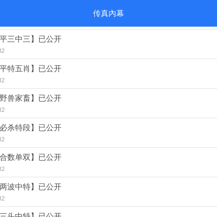
传真內幕
>【平三中三】已公开
32
>【平特五肖】已公开
32
>【野兽家畜】已公开
32
>【必杀特段】已公开
32
>【合数单双】已公开
32
>【两波中特】已公开
32
>【三头中特】已公开