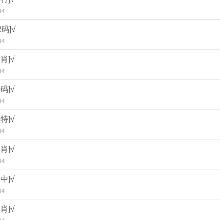
34
码]√
34
肖]√
34
码]√
34
特]√
34
肖]√
34
中]√
34
肖]√