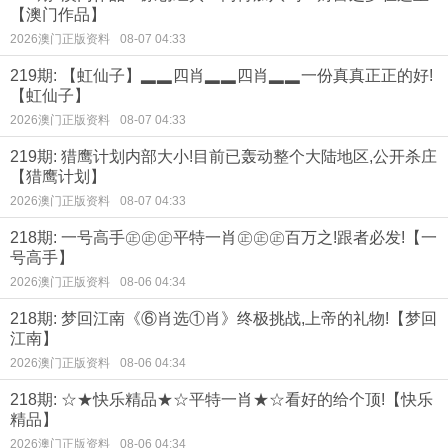
【澳门作品】
2026澳门正版资料
08-07 04:33
219期: 【虹仙子】▂▂四肖▂▂四肖▂▂一份真真正正的好!
【虹仙子】
2026澳门正版资料
08-07 04:33
219期: 猎鹰计划内部大小!目前已轰动整个大陆地区,公开杀庄
【猎鹰计划】
2026澳门正版资料
08-07 04:33
218期: 一号高手㊣㊣㊣平特一肖㊣㊣㊣百万之!跟者必发!【一
号高手】
2026澳门正版资料
08-06 04:34
218期: 梦回江南《⑥肖选①肖》终极挑战,上帝的礼物!【梦回
江南】
2026澳门正版资料
08-06 04:34
218期: ☆★快乐精品★☆平特一肖★☆看好的给个顶!【快乐
精品】
2026澳门正版资料
08-06 04:34