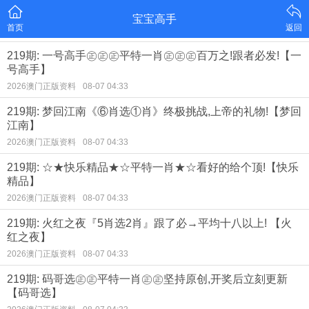
宝宝高手
首页
返回
219期: 一号高手㊣㊣㊣平特一肖㊣㊣㊣百万之!跟者必发!【一
号高手】
2026澳门正版资料
08-07 04:33
219期: 梦回江南《⑥肖选①肖》终极挑战,上帝的礼物!【梦回
江南】
2026澳门正版资料
08-07 04:33
219期: ☆★快乐精品★☆平特一肖★☆看好的给个顶!【快乐
精品】
2026澳门正版资料
08-07 04:33
219期: 火红之夜『5肖选2肖』跟了必→平均十八以上! 【火
红之夜】
2026澳门正版资料
08-07 04:33
219期: 码哥选㊣㊣平特一肖㊣㊣坚持原创,开奖后立刻更新
【码哥选】