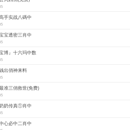
35
宾高手实战八碼中
35
线宝宝透密三肖中
35
『金宝博』十六玛中数
35
赚钱出俏神来料
35
牌最准三俏救世(免费)
35
果奶奶传真①肖中
35
报中心必中二肖中