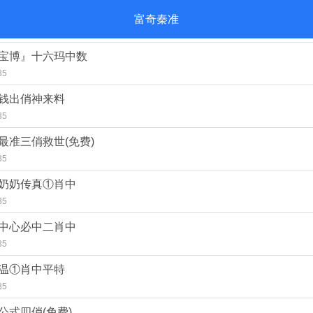
富奇秦准
『金宝博』十六玛中数
35
赚钱出俏神来料
35
牌最准三俏救世(免费)
35
果奶奶传真①肖中
35
报中心必中二肖中
35
伯温①肖中平特
35
家公式四俏(免费)