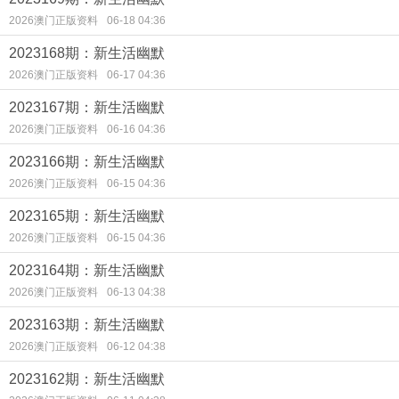
2026澳门正版资料
06-18 04:36
2023168期：新生活幽默
2026澳门正版资料
06-17 04:36
2023167期：新生活幽默
2026澳门正版资料
06-16 04:36
2023166期：新生活幽默
2026澳门正版资料
06-15 04:36
2023165期：新生活幽默
2026澳门正版资料
06-15 04:36
2023164期：新生活幽默
2026澳门正版资料
06-13 04:38
2023163期：新生活幽默
2026澳门正版资料
06-12 04:38
2023162期：新生活幽默