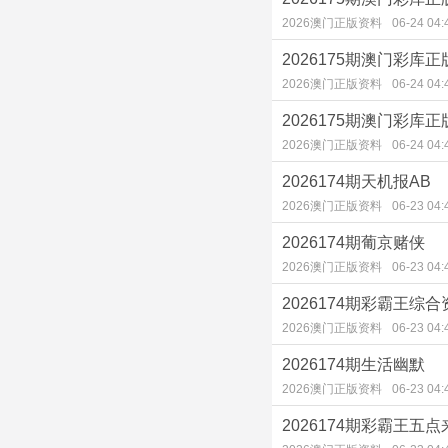
2026澳门正版资料
06-24 04:
2026175期澳门彩库正
2026澳门正版资料
06-24 04:
2026175期澳门彩库正
2026澳门正版资料
06-24 04:
2026174期天机报AB
2026澳门正版资料
06-23 04:
2026174期葡京赌侠
2026澳门正版资料
06-23 04:
2026174期彩霸王综
2026澳门正版资料
06-23 04:
2026174期生活幽默
2026澳门正版资料
06-23 04:
2026174期彩霸王五点