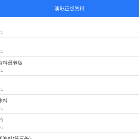
澳彩正版资料
41
41
合资料最老版
41
41
来料
41
特
41
版资料(第三份)