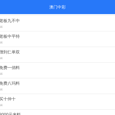
澳门中彩
彩老板九不中
34
彩老板中平特
34
彩僧到仁单双
34
彩免费一俏料
34
彩免费八玛料
34
彩买十仲十
34
8000元来料