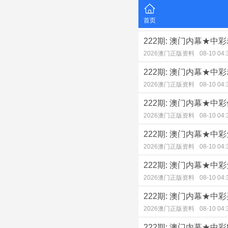
首页
222期: 澳门内幕★中
2026澳门正版资料
08-10 04:
222期: 澳门内幕★中
2026澳门正版资料
08-10 04:
222期: 澳门内幕★中
2026澳门正版资料
08-10 04:
222期: 澳门内幕★中
2026澳门正版资料
08-10 04:
222期: 澳门内幕★中
2026澳门正版资料
08-10 04:
222期: 澳门内幕★中
2026澳门正版资料
08-10 04:
222期: 澳门内幕★中彩