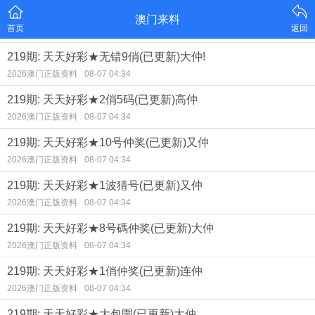
澳门来料
首页
返回
219期: 天天好彩★无错9俏(已更新)大仲!
2026澳门正版资料
08-07 04:34
219期: 天天好彩★2俏5码(已更新)高仲
2026澳门正版资料
08-07 04:34
219期: 天天好彩★10号仲奖(已更新)又仲
2026澳门正版资料
08-07 04:34
219期: 天天好彩★1波猜号(已更新)又仲
2026澳门正版资料
08-07 04:34
219期: 天天好彩★8号碼仲奖(已更新)大仲
2026澳门正版资料
08-07 04:34
219期: 天天好彩★1俏仲奖(已更新)连仲
2026澳门正版资料
08-07 04:34
219期: 天天好彩★大包圍(已更新)大仲