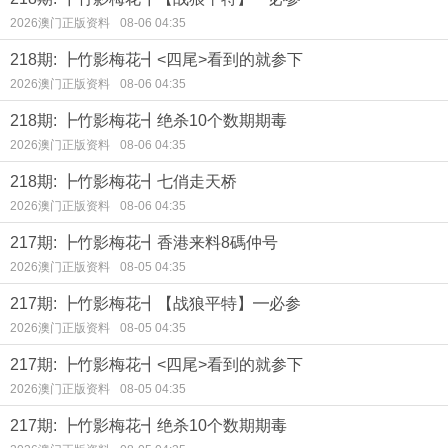
2026澳门正版资料
08-06 04:35
218期: ┣竹影梅花┫<四尾>看到的就参下
2026澳门正版资料
08-06 04:35
218期: ┣竹影梅花┫绝杀10个数期期毒
2026澳门正版资料
08-06 04:35
218期: ┣竹影梅花┫七俏走天桥
2026澳门正版资料
08-06 04:35
217期: ┣竹影梅花┫香港来料8碼仲号
2026澳门正版资料
08-05 04:35
217期: ┣竹影梅花┫【战狼平特】━必参
2026澳门正版资料
08-05 04:35
217期: ┣竹影梅花┫<四尾>看到的就参下
2026澳门正版资料
08-05 04:35
217期: ┣竹影梅花┫绝杀10个数期期毒